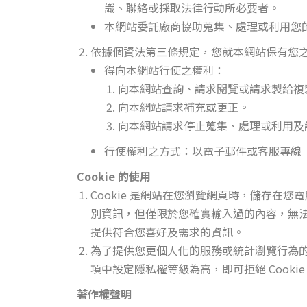
識、聯絡或採取法律行動所必要者。
本網站委託廠商協助蒐集、處理或利用您
依據個資法第三條規定，您就本網站保有您
得向本網站行使之權利：
向本網站查詢、請求閱覽或請求製給複
向本網站請求補充或更正。
向本網站請求停止蒐集、處理或利用及
行使權利之方式：以電子郵件或客服專線（0
Cookie 的使用
Cookie 是網站在您瀏覽網頁時，儲存
別資訊，但僅限於您確實輸入過的內容，無法
提供符合您喜好及需求的資訊。
為了提供您更個人化的服務或統計瀏覽行為的目
項中設定隱私權等級為高，即可拒絕 Cooki
著作權聲明