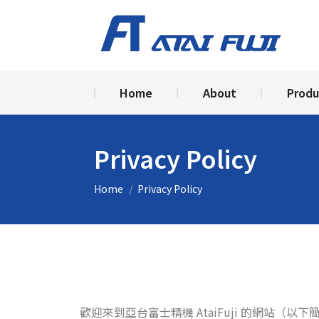
Home
Ab
Home
About
Produ
Privacy Policy
You are here:
Home
Privacy Policy
歡迎來到亞台富士精機 AtaiFuji 的網