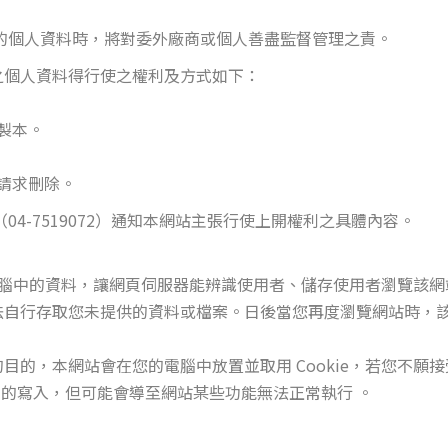
的個人資料時，將對委外廠商或個人善盡監督管理之責。
之個人資料得行使之權利及方式如下：
製本。
請求刪除。
4-7519072）通知本網站主張行使上開權利之具體內容。
在您電腦中的資料，讓網頁伺服器能辨識使用者、儲存使用者瀏覽該
自行存取您未提供的資料或檔案。日後當您再度瀏覽網站時，該網站
的，本網站會在您的電腦中放置並取用 Cookie，若您不願接受 
e 的寫入，但可能會導至網站某些功能無法正常執行 。