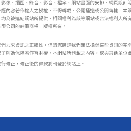
、影像、插圖、錄音、影音、檔案、網站畫面的安排、網頁設計
未經內容著作權人之授權，不得轉載、公開播送或公開傳輸。本
，均為被連結網站所提供，相關權利為該等網站或合法權利人所
有限公司的註冊商標，版權所有。
我們力求資訊之正確性，但請您體諒我們無法擔保這些資訊的完
您了解為保障著作智財權，本網站所刊載之內容，或與其他單位
進行修正，修正後的條款將刊登於網站上。