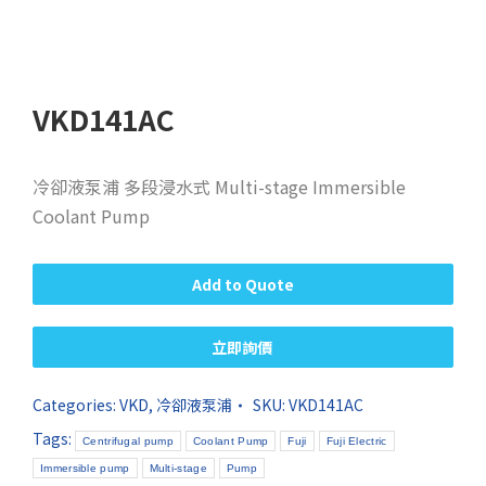
VKD141AC
冷卻液泵浦 多段浸水式 Multi-stage Immersible
Coolant Pump
Add to Quote
立即詢價
Categories:
VKD
,
冷卻液泵浦
SKU:
VKD141AC
Tags:
Centrifugal pump
Coolant Pump
Fuji
Fuji Electric
Immersible pump
Multi-stage
Pump