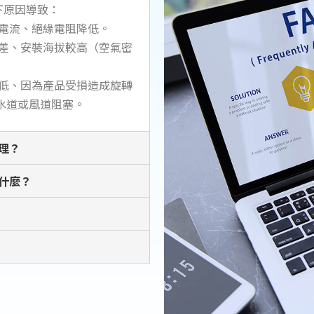
下原因導致：
相電流、絕緣電阻降低。
風差、安裝海拔較高（空氣密
太低、因為產品受損造成旋轉
水道或風道阻塞。
理？
什麼？