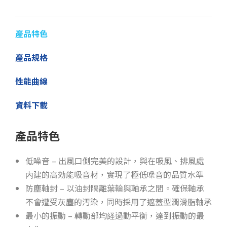
產品特色
產品規格
性能曲線
資料下載
產品特色
低噪音 – 出風口側完美的設計，與在吸風、排風處
内建的高効能吸音材，實現了極低噪音的品質水準
防塵軸封 – 以油封隔離葉輪與軸承之間。確保軸承
不會遭受灰塵的汚染，同時採用了遮蓋型潤滑脂軸承
最小的振動 – 轉動部均経過動平衡，達到振動的最