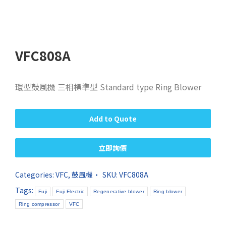
VFC808A
環型鼓風機 三相標準型 Standard type Ring Blower
Add to Quote
立即詢價
Categories:
VFC
,
鼓風機
SKU:
VFC808A
Tags:
Fuji
Fuji Electric
Regenerative blower
Ring blower
Ring compressor
VFC