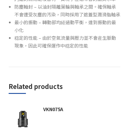
防塵軸封 – 以油封隔離葉輪與軸承之間。確保軸承
不會遭受灰塵的汚染，同時採用了遮蓋型潤滑脂軸承
最小的振動 – 轉動部均経過動平衡，達到振動的最
小化
穏定的性能 – 由於空氣流量與壓力並不會産生脈動
現象，因此可確保運作中穏定的性能
Related products
VKN075A