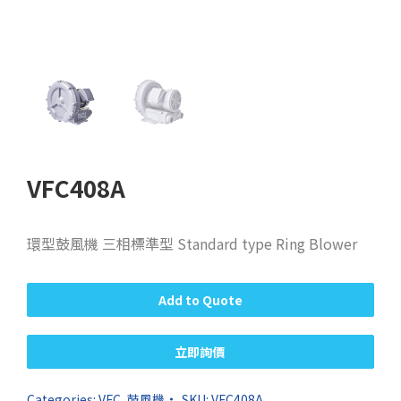
VFC408A
環型鼓風機 三相標準型 Standard type Ring Blower
Add to Quote
立即詢價
Categories:
VFC
,
鼓風機
SKU:
VFC408A