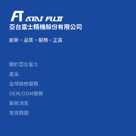
亞台富士精機股份有限公司
創新・品質・服務・正直
關於亞台富士
產品
全球換修服務
OEM/ODM服務
最新消息
常見問題