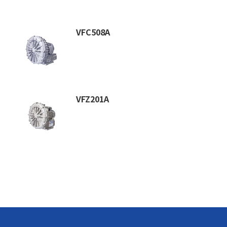
VFC508A
VFZ201A