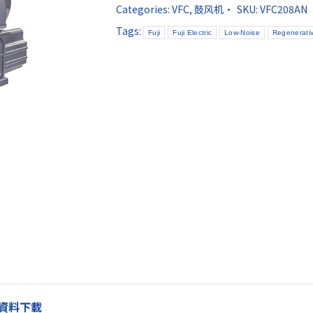
Categories:
VFC
,
鼓风机
SKU:
VFC208AN
Tags:
Fuji
Fuji Electric
Low-Noise
Regenerati
資料下載