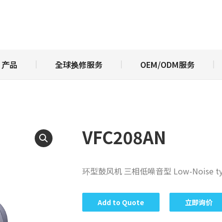
于亚台富士
产品
全球换修服务
OEM/ODM服
产品
全球换修服务
OEM/ODM服务
VFC208AN
环型鼓风机 三相低噪音型 Low-Noise type
Add to Quote
立即询价