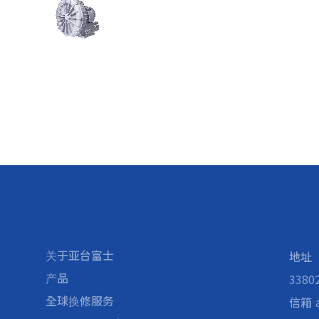
关于亚台富士
地址
产品
338
全球换修服务
信箱