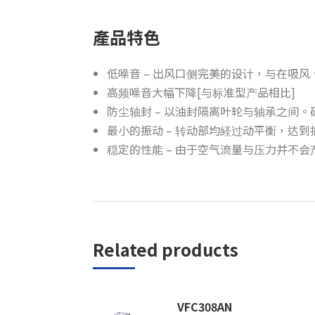
產品特色
低噪音 – 出风口侧完美的设计，与在吸
高频噪音大幅下降[与标准型产品相比]
防尘轴封 – 以油封隔离叶轮与轴承之间
最小的振动 – 转动部均経过动平衡，达
穏定的性能 – 由于空气流量与压力并不
Related products
VFC308AN