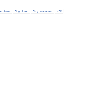
ve blower
Ring blower
Ring compressor
VFC